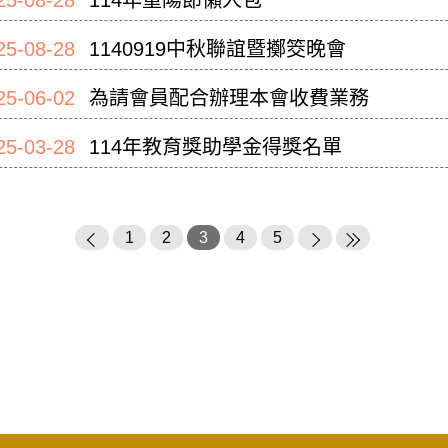
25-08-28
1140919中秋聯誼暨擲筊晚會
25-06-02
為請會員配合辦理本會收費業務
25-03-28
114年教育獎助學金得獎名單
1
2
3
4
5