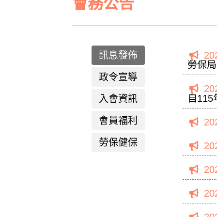
會務公告
訊息發佈
20
勞保局
政令宣導
20
自11
入會資訊
會員福利
20
勞保健保
20
20
20
20